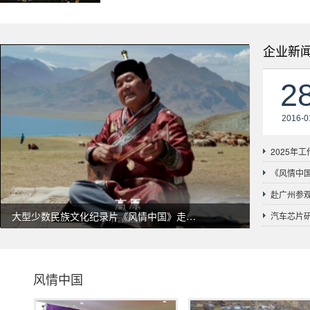
广告的策划、推广、执行工作。包括：中央电
视台、央视网等媒体的策划组织、拍摄投放工
作等。
公司秉承“为人民服务”为宗旨，坚持服务为
企业新
本，质量为上，团结合作
“祖国在我心中”
2
2016-0
2025年
《风情中
赴广州参
大型少数民族文化纪录片《风情中国》走进
大型少数民族文化纪录片《风情中国》走进
大型少数民族文化纪录片《风情中国》走进
汽车芯片
联合国
联合国
联合国
风情中国