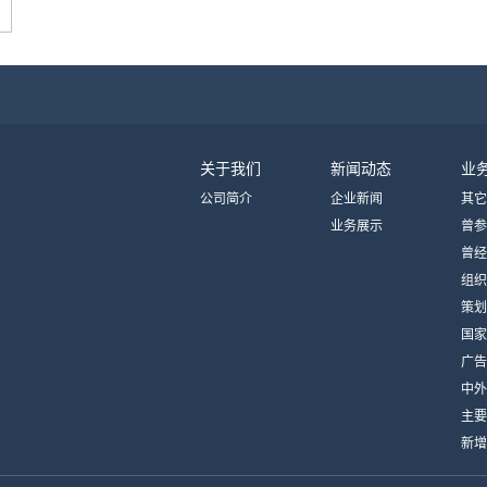
关于我们
新闻动态
业
公司简介
企业新闻
其它
业务展示
曾参
曾经
动
组织
志媒
策划
国家
广告
中外
制作
主要
新增