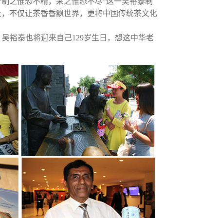
，“制之惟恐不精，采之惟恐不尽”这一吴裕泰制
上，不仅让茶香香飘世界，更将中国传统茶文化
吴裕泰也将迎来自己129岁生日，想这中华老