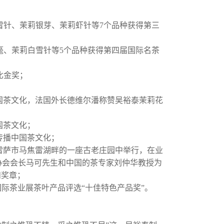
白雪针、茉莉银芽、茉莉虾针等7个品种获得第三
银毫、茉莉白雪针等5个品种获得第四届国际名茶
比金奖；
中国茶文化，法国外长德维尔潘称赞吴裕泰茉莉花
国茶文化；
民传播中国茶文化；
特雷萨市马焦雷湖畔的一座古老庄园中举行，在业
协会会长马可先生和中国的茶专家刘仲华教授为
和奖章；
北京国际茶业展茶叶产品评选“十佳特色产品奖”。