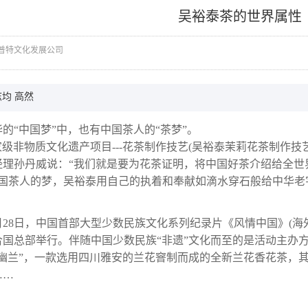
吴裕泰茶的世界属性
普特文化发展公司
志均 高然
的“中国梦”中，也有中国茶人的“茶梦”。
级非物质文化遗产项目---花茶制作技艺(吴裕泰茉莉花茶制作技
经理孙丹威说：“我们就是要为花茶证明，将中国好茶介绍给全世
国茶人的梦，吴裕泰用自己的执着和奉献如滴水穿石般给中华老
6月28日，中国首部大型少数民族文化系列纪录片《风情中国》(
国总部举行。伴随中国少数民族“非遗”文化而至的是活动主办方精
谷幽兰”，一款选用四川雅安的兰花窨制而成的全新兰花香花茶，
……