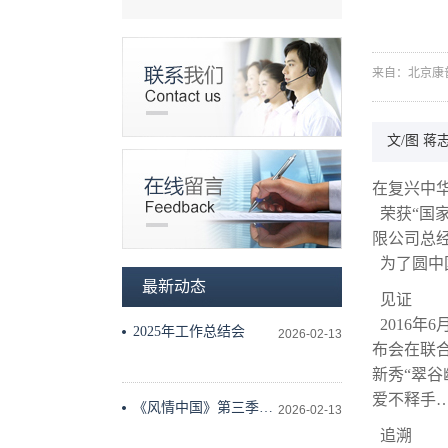
来自：北京康
文/图 蒋
在复兴中华
荣获“国家
限公司总
为了圆中
最新动态
见证
2016年
2025年工作总结会
2026-02-13
布会在联合
新秀“翠
爱不释手
《风情中国》第三季工
2026-02-13
作会议在科学技术文献
追溯