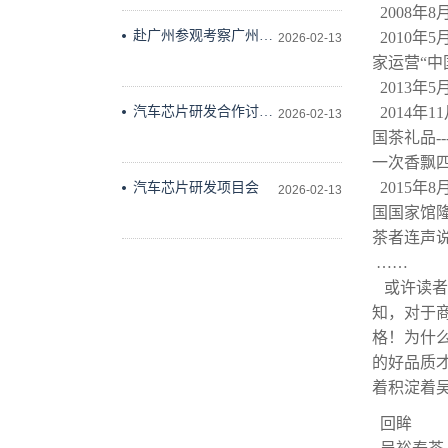
出版社会议室举行
2008年
赴广州参观考察广州维
2010年
2026-02-13
德科技有限公司
家运营“中
2013
汽车芯片研发合作讨论
2014年
2026-02-13
研究
国茶礼品-
一次香飘
2015年
汽车芯片研发项目会
2026-02-13
国国家馆
茶者连声说
……
或许读者
知，对于
格！为什
的好品质
着积淀着
回眸