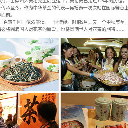
年9月，由徽州人吴老先生创立迄今，吴裕泰已走过128年的历程
步传承至今。作为中华茶企的代表---吴裕泰一次次站在国际舞台
界面前。
，百转千回，浓浓淡淡，一世情缘。时值9月，又一个中秋节至，
出必将圆满国人对花茶的厚爱，也将圆满世人对花茶的期待……