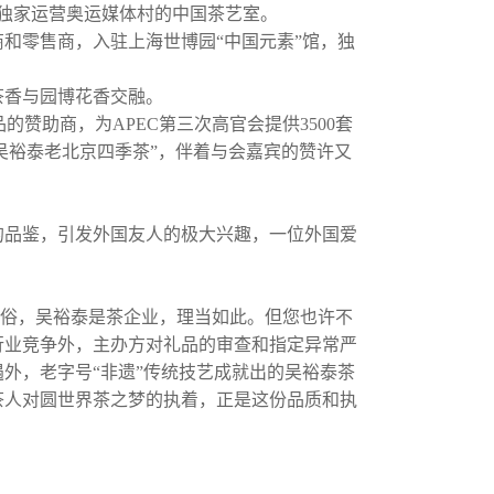
并独家运营奥运媒体村的中国茶艺室。
商和零售商，入驻上海世博园“中国元素”馆，独
茶香与园博花香交融。
的赞助商，为APEC第三次高官会提供3500套
“吴裕泰老北京四季茶”，伴着与会嘉宾的赞许又
的品鉴，引发外国友人的极大兴趣，一位外国爱
俗，吴裕泰是茶企业，理当如此。但您也许不
行业竞争外，主办方对礼品的审查和指定异常严
外，老字号“非遗”传统技艺成就出的吴裕泰茶
茶人对圆世界茶之梦的执着，正是这份品质和执