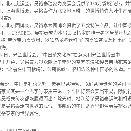
8月，北京奥运会。吴裕泰独家为奥运会提供了150万袋袋泡茶，
5月，上海世博会。吴裕泰作为北京地区唯一的世博特许茶叶生产
国茶坊”。
年5月，北京园博会。吴裕泰为园博会提供了五款特许产品，让中国
11月，北京APEC。吴裕泰成为本届会议指定的唯一老字号茶叶礼品
--按“春饮茉莉夏饮绿，秋饮乌龙冬饮红”的四季饮茶概念推出的
四海。
8月4日，米兰世博会。“中国茶文化周”在意大利米兰世博园中
隆重开幕，吴裕泰为观众献上了精彩的茶艺表演和经典茉莉花茶
：“之前在中国就喝过‘茉莉花魁’，很想念这种中国茶的味道。”
会说，中国是礼仪之邦，素有以茶待客、以好茶待贵客的民间习
商家尤其是一个老字号茶庄来说，参与国际盛会实属不易，除同
么吴裕泰每次都能脱颖而出？除天时、地利给了吴裕泰运气和机遇
才是吴裕泰走向世界的底气！那飘溢的中国茶香里饱含着吴裕泰
吴裕泰茶的世界属性。