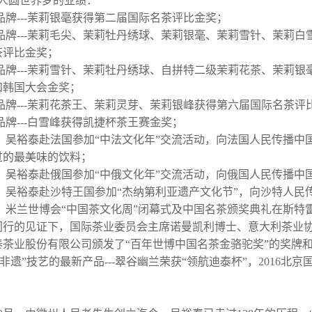
人圆世界梦的业绩：
品牌---茉莉银毫获得第二届国际名茶评比金奖；
品牌---茉莉毛尖、茉莉牡丹绣球、茉莉银毫、茉莉雪针、茉莉
茶评比金奖；
品牌---茉莉雪针、茉莉牡丹绣球、自拼特二级茉莉花茶、茉莉
和韩国大会金奖；
品牌---茉莉花茶王、茉莉灵芽、茉莉银峰获得第六届国际名茶评
品牌---白雪峰获得凯捷杯茶王赛金奖；
3年，吴裕泰赴法国参加“中法文化年”交流活动，向法国人民传播
过的最美味的饮料；
7年，吴裕泰赴俄国参加“中俄文化年”交流活动，向俄国人民传播中
3年，吴裕泰赴沙特王国参加“杰纳第利亚遗产文化节”，向沙特人
5年，米兰世博会“中国茶文化周”闭幕式及中国名茶颁奖典礼在斯
同行的见证下，国际茶业委员会主席诺曼凯利博士、意大利茶业
泰茶业股份有限公司颁发了“百年世博中国名茶金骆驼奖”的奖牌
“非遗”技艺的最新产品---翠谷幽兰荣获“领航迪泰杯”，2016