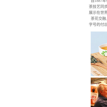
自1887
茶技艺同
展示在世
茶花交融
字号的付