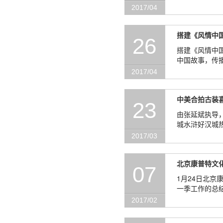
及专家包括：
2017/04
搭建《风情中
26
搭建《风情中国》
中国故事，传播中华文化。 继2016年6月，中国首部大型少数民
走进联合国总
2017/04
中美合拍古装
23
由张延斌执导
城水浒好汉城热
2017/03
北京康普特文
07
1月24日北
一季工作的总
族图书馆馆长
2017/02