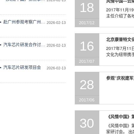
风情中国—云
2026-02-13
18
作会议在科学技术文献
2017年11月19日至11月30日 《风情中国》云南项目
出版社会议室举行
主任介绍了各地区
迪庆藏族自治
赴广州参观考察广州维
2017/12
2026-02-13
德科技有限公司
北京康普特文
16
汽车芯片研发合作讨论
2026-02-13
2017年7月
研究
文化为纽带携
——谨此，献
2017/07
汽车芯片研发项目会
2026-02-13
参观“庆祝建军
28
2017/06
《风情中国》
30
《风情中国》第二季首次专家研讨会 2017年
家研讨会。 出席的单位有：北京天盛科学技术音像出版社、中国民族图书馆、北京康普特文化发展公司。 出席的人员